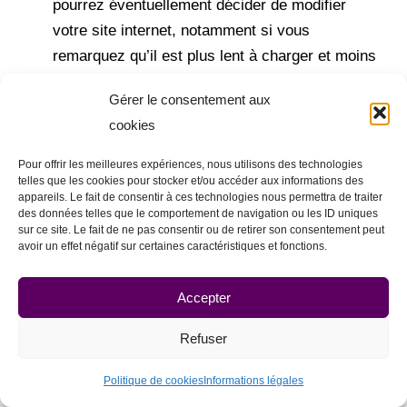
pourrez éventuellement décider de modifier
votre site internet, notamment si vous
remarquez qu’il est plus lent à charger et moins
performant que ceux de vos concurrents SEO.
Gérer le consentement aux
Le netlinking :
vous pouvez également
cookies
chercher à créer des liens entrants sur les
mêmes sites référents que vos concurrents
Pour offrir les meilleures expériences, nous utilisons des technologies
telles que les cookies pour stocker et/ou accéder aux informations des
SEO, car les backlinks peuvent faire la
appareils. Le fait de consentir à ces technologies nous permettra de traiter
différence dans le positionnement d’un site
des données telles que le comportement de navigation ou les ID uniques
sur ce site. Le fait de ne pas consentir ou de retirer son consentement peut
web.
avoir un effet négatif sur certaines caractéristiques et fonctions.
Dans les faits, il est important de comprendre que
Accepter
l’analyse concurrentielle SEO se doit d’être
fréquemment renouvelée
, car les résultats des
Refuser
SERP peuvent changer rapidement. Il n’est pas
Politique de cookies
Informations légales
exclu que vos concurrents SEO du moment aient