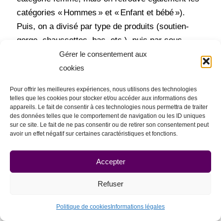
catégories « Hommes » et « Enfant et bébé »).
Puis, on a divisé par type de produits (soutien-
gorge, chaussettes, bas, etc.), puis par sous-
types de produits (soquettes, chaussettes de
Gérer le consentement aux
sport, etc.).
cookies
L’idée est de permettre à l’internaute de trouver
Pour offrir les meilleures expériences, nous utilisons des technologies
telles que les cookies pour stocker et/ou accéder aux informations des
plus facilement le type de produit qui l’intéresse.
appareils. Le fait de consentir à ces technologies nous permettra de traiter
des données telles que le comportement de navigation ou les ID uniques
sur ce site. Le fait de ne pas consentir ou de retirer son consentement peut
avoir un effet négatif sur certaines caractéristiques et fonctions.
Accepter
Refuser
Les catégories produits de Dim sont très
Politique de cookies
Informations légales
nombreuses, pour permettre à l’internaute de