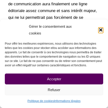
de communication aura finalement une ligne
éditoriale assez commune et sans intérêt majeur,
qui ne lui permettrait pas forcément de se
distinguer de la concurrence.
Gérer le consentement aux
cookies
Si vous cherchez par ailleurs des conseils plus
précis pour savoir
comment créer un planning
Pour offrir les meilleures expériences, nous utilisons des technologies
éditorial
, pensez à lire notre article dédié au sujet.
telles que les cookies pour stocker et/ou accéder aux informations des
appareils. Le fait de consentir à ces technologies nous permettra de traiter
des données telles que le comportement de navigation ou les ID uniques
sur ce site. Le fait de ne pas consentir ou de retirer son consentement peut
avoir un effet négatif sur certaines caractéristiques et fonctions.
Partager cette publication
Accepter
Refuser
Politique de cookies
Informations légales