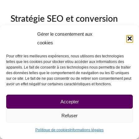
Stratégie SEO et conversion
Pour conclure sur le sujet de la « landing page
Gérer le consentement aux
SEO », on remarque que cette thématique donne
cookies
une vision assez concrète de l’intérêt du
Pour offrir les meilleures expériences, nous utilisons des technologies
référencement naturel, mais aussi de l’UX design
telles que les cookies pour stocker et/ou accéder aux informations des
(expérience utilisateur du site internet).
appareils. Le fait de consentir à ces technologies nous permettra de traiter
des données telles que le comportement de navigation ou les ID uniques
sur ce site. Le fait de ne pas consentir ou de retirer son consentement peut
Si vous envisagez d’utiliser le référencement
avoir un effet négatif sur certaines caractéristiques et fonctions.
naturel pour recevoir des contacts
commerciaux, il est donc impératif de bien
Accepter
réfléchir aux points suivants :
Refuser
À votre stratégie SEO,
Politique de cookies
Informations légales
Aux mots clés sur lesquels vous souhaitez