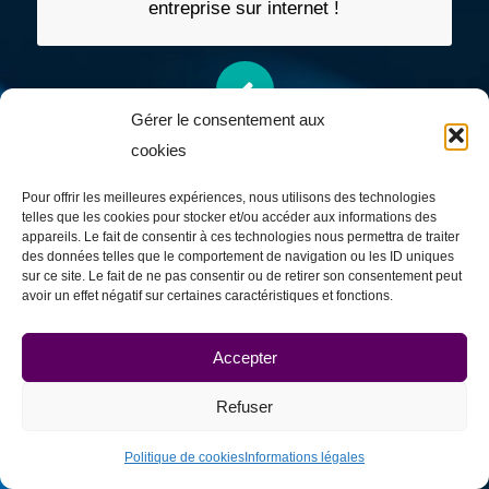
entreprise sur internet !
Gérer le consentement aux
cookies
Content marketing
Apprenez à utiliser la création de contenus
Pour offrir les meilleures expériences, nous utilisons des technologies
telles que les cookies pour stocker et/ou accéder aux informations des
dans votre stratégie marketing !
appareils. Le fait de consentir à ces technologies nous permettra de traiter
des données telles que le comportement de navigation ou les ID uniques
sur ce site. Le fait de ne pas consentir ou de retirer son consentement peut
avoir un effet négatif sur certaines caractéristiques et fonctions.
Accepter
Référencement naturel
Refuser
Attirez plus de trafic naturel sur le site
internet de votre entreprise !
Politique de cookies
Informations légales